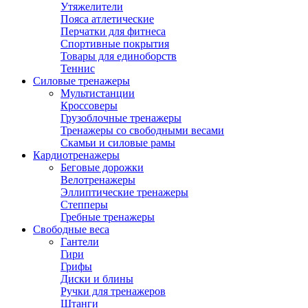
Утяжелители
Пояса атлетические
Перчатки для фитнеса
Спортивные покрытия
Товары для единоборств
Теннис
Силовые тренажеры
Мультистанции
Кроссоверы
Грузоблочные тренажеры
Тренажеры со свободными весами
Скамьи и силовые рамы
Кардиотренажеры
Беговые дорожки
Велотренажеры
Эллиптические тренажеры
Степперы
Гребные тренажеры
Свободные веса
Гантели
Гири
Грифы
Диски и блины
Ручки для тренажеров
Штанги