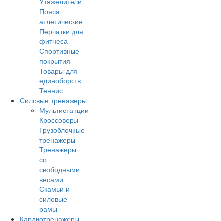
Утяжелители
Пояса
атлетические
Перчатки для
фитнеса
Спортивные
покрытия
Товары для
единоборств
Теннис
Силовые тренажеры
Мультистанции
Кроссоверы
Грузоблочные
тренажеры
Тренажеры
со
свободными
весами
Скамьи и
силовые
рамы
Кардиотренажеры