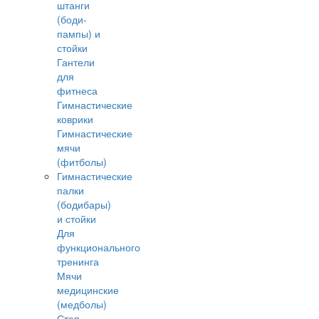
штанги
(боди-
пампы) и
стойки
Гантели
для
фитнеса
Гимнастические
коврики
Гимнастические
мячи
(фитболы)
Гимнастические
палки
(бодибары)
и стойки
Для
функционального
тренинга
Мячи
медицинские
(медболы)
Степ-