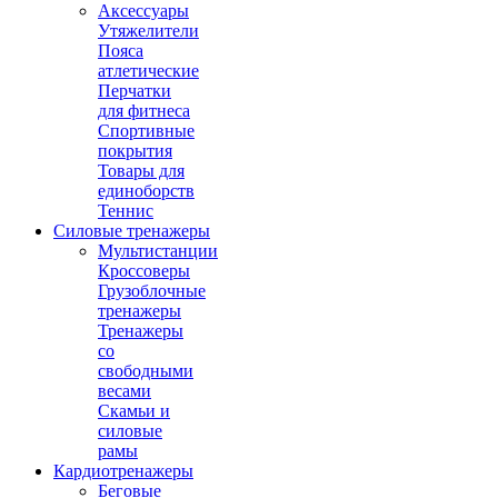
Аксессуары
Утяжелители
Пояса
атлетические
Перчатки
для фитнеса
Спортивные
покрытия
Товары для
единоборств
Теннис
Силовые тренажеры
Мультистанции
Кроссоверы
Грузоблочные
тренажеры
Тренажеры
со
свободными
весами
Скамьи и
силовые
рамы
Кардиотренажеры
Беговые