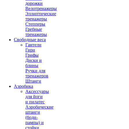
дорожки
Велотренажеры
Эллиптические
тренажеры
Степперы
Гребные
тренажеры
Свободные веса
Гантели
Гири
Грифы
Диски и
блины
Ручки для
тренажеров
Штанги
Аэробика
Аксессуары
для йоги
и пилатес
Аэробические
штанги
(боди-
пампы) и
стойки