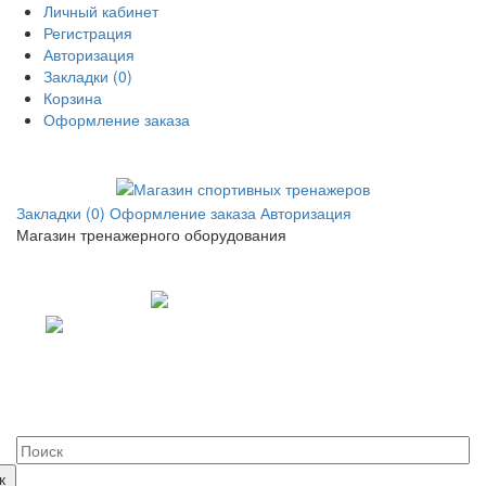
Личный кабинет
Регистрация
Авторизация
Закладки (0)
Корзина
Оформление заказа
Закладки (0)
Оформление заказа
Авторизация
Магазин тренажерного оборудования
+7 (495) 14-25-707
+7 (926) 22-55-707
+7 (977) 57-75-997
info.sportik@gmail.com
Пн.-Пт.: с 9:00 до 19:00
г. Москва, ул. Касимовская 41
к