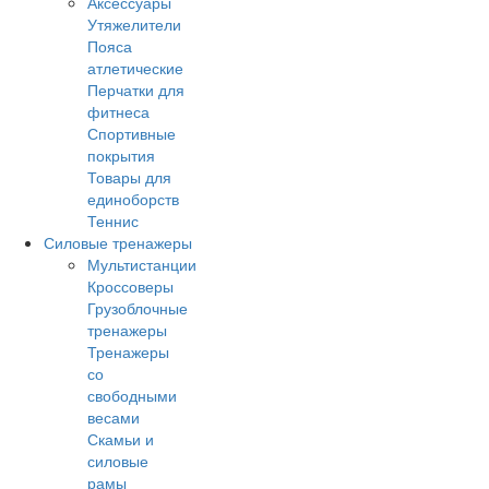
Аксессуары
Утяжелители
Пояса
атлетические
Перчатки для
фитнеса
Спортивные
покрытия
Товары для
единоборств
Теннис
Силовые тренажеры
Мультистанции
Кроссоверы
Грузоблочные
тренажеры
Тренажеры
со
свободными
весами
Скамьи и
силовые
рамы