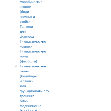
Аэробические
штанги
(боди-
пампы) и
стойки
Гантели
для
фитнеса
Гимнастические
коврики
Гимнастические
мячи
(фитболы)
Гимнастические
палки
(бодибары)
и стойки
Для
функционального
тренинга
Мячи
медицинские
(медболы)