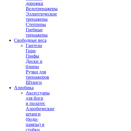
дорожки
Велотренажеры
Эллиптические
тренажеры
Степперы
Гребные
тренажеры
Свободные веса
Гантели
Гири
Грифы
Диски и
блины
Ручки для
тренажеров
Штанги
Аэробика
Аксессуары
для йоги
и пилатес
Аэробические
штанги
(боди-
пампы) и
стойки