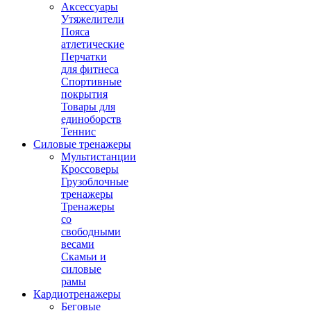
Аксессуары
Утяжелители
Пояса
атлетические
Перчатки
для фитнеса
Спортивные
покрытия
Товары для
единоборств
Теннис
Силовые тренажеры
Мультистанции
Кроссоверы
Грузоблочные
тренажеры
Тренажеры
со
свободными
весами
Скамьи и
силовые
рамы
Кардиотренажеры
Беговые