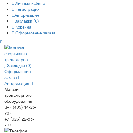
Личный кабинет
×
×
Регистрация
Авторизация
Закладки (0)
Корзина
Оформление заказа
Оставьте заявку, и наш консультант свяжется
Закажите обратный звонок, и наш
консультант свяжется с вами
с вами
Закладки (0)
Оформление
заказа
Авторизация
Магазин
тренажерного
оборудования
ОТПРАВИТЬ
+7 (495) 14-25-
707
+7 (926) 22-55-
707
ОТПРАВИТЬ