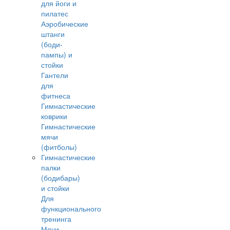
для йоги и
пилатес
Аэробические
штанги
(боди-
пампы) и
стойки
Гантели
для
фитнеса
Гимнастические
коврики
Гимнастические
мячи
(фитболы)
Гимнастические
палки
(бодибары)
и стойки
Для
функционального
тренинга
Мячи