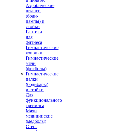
и пилатес
Аэробические
штанги
(боди-
пампы) и
стойки
Гантели
для
фитнеса
Гимнастические
коврики
Гимнастические
мячи
(фитболы)
Гимнастические
палки
(бодибары)
и стойки
Для
функционального
тренинга
Мячи
медицинские
(медболы)
Степ-