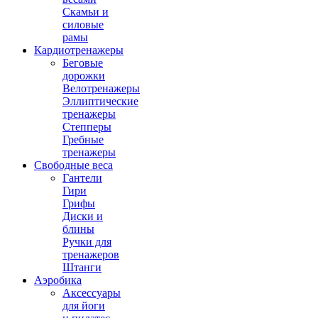
Скамьи и
силовые
рамы
Кардиотренажеры
Беговые
дорожки
Велотренажеры
Эллиптические
тренажеры
Степперы
Гребные
тренажеры
Свободные веса
Гантели
Гири
Грифы
Диски и
блины
Ручки для
тренажеров
Штанги
Аэробика
Аксессуары
для йоги