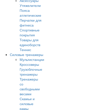
Аксессуары
Утяжелители
Пояса
атлетические
Перчатки для
фитнеса
Спортивные
покрытия
Товары для
единоборств
Теннис
Силовые тренажеры
Мультистанции
Кроссоверы
Грузоблочные
тренажеры
Тренажеры
со
свободными
весами
Скамьи и
силовые
рамы