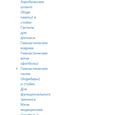
Аэробические
штанги
(боди-
пампы) и
стойки
Гантели
для
фитнеса
Гимнастические
коврики
Гимнастические
мячи
(фитболы)
Гимнастические
палки
(бодибары)
и стойки
Для
функционального
тренинга
Мячи
медицинские
(медболы)