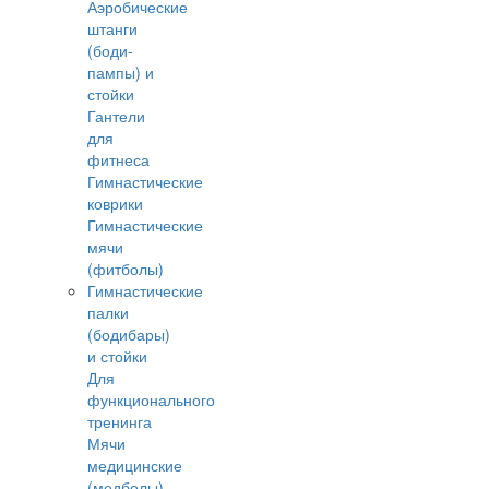
Аэробические
штанги
(боди-
пампы) и
стойки
Гантели
для
фитнеса
Гимнастические
коврики
Гимнастические
мячи
(фитболы)
Гимнастические
палки
(бодибары)
и стойки
Для
функционального
тренинга
Мячи
медицинские
(медболы)