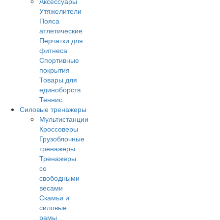
Аксессуары
Утяжелители
Пояса
атлетические
Перчатки для
фитнеса
Спортивные
покрытия
Товары для
единоборств
Теннис
Силовые тренажеры
Мультистанции
Кроссоверы
Грузоблочные
тренажеры
Тренажеры
со
свободными
весами
Скамьи и
силовые
рамы