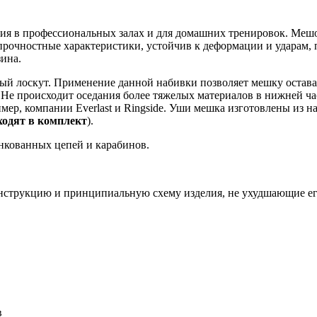
ия в профессиональных залах и для домашних тренировок. Меш
рочностные характеристики, устойчив к деформации и ударам, 
ина.
ый лоскут. Применение данной набивки позволяет мешку остава
 Не происходит оседания более тяжелых материалов в нижней ча
ер, компании Everlast и Ringside. Уши мешка изготовлены из н
ходят в комплект
).
инкованных цепей и карабинов.
конструкцию и принципиальную схему изделия, не ухудшающие ег
в