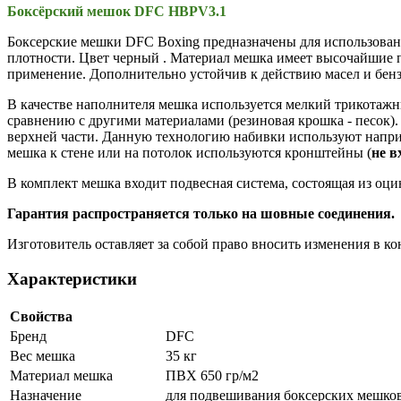
Боксёрский мешок DFC HBPV3.1
Боксерские мешки DFC Boxing предназначены для использован
плотности. Цвет черный . Материал мешка имеет высочайшие п
применение. Дополнительно устойчив к действию масел и бенз
В качестве наполнителя мешка используется мелкий трикотажн
сравнению с другими материалами (резиновая крошка - песок).
верхней части. Данную технологию набивки используют наприм
мешка к стене или на потолок используются кронштейны (
не в
В комплект мешка входит подвесная система, состоящая из оц
Гарантия распространяется только на шовные соединения.
Изготовитель оставляет за собой право вносить изменения в 
Характеристики
Свойства
Бренд
DFC
Вес мешка
35 кг
Материал мешка
ПВХ 650 гр/м2
Назначение
для подвешивания боксерских мешко