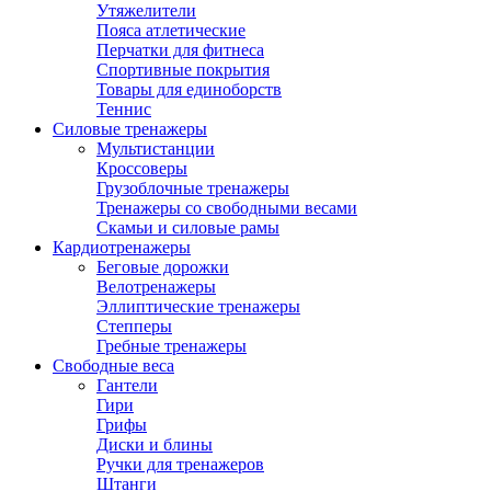
Утяжелители
Пояса атлетические
Перчатки для фитнеса
Спортивные покрытия
Товары для единоборств
Теннис
Силовые тренажеры
Мультистанции
Кроссоверы
Грузоблочные тренажеры
Тренажеры со свободными весами
Скамьи и силовые рамы
Кардиотренажеры
Беговые дорожки
Велотренажеры
Эллиптические тренажеры
Степперы
Гребные тренажеры
Свободные веса
Гантели
Гири
Грифы
Диски и блины
Ручки для тренажеров
Штанги