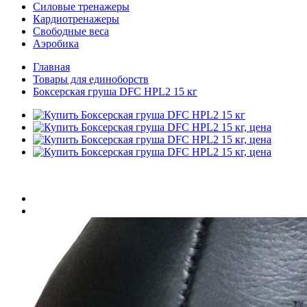
Силовые тренажеры
Кардиотренажеры
Свободные веса
Аэробика
Главная
Товары для единоборств
Боксерская груша DFC HPL2 15 кг