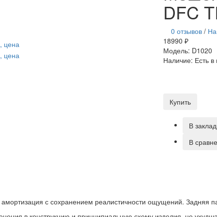
DFC T
0 отзывов
/
На
18990 ₽
Модель:
D1020
Наличие:
Есть в
Купить
В заклад
В сравн
 амортизация с сохранением реалистичности ощущений. Задняя па
менения в конструкцию и принципиальную схему изделия, не ухудш