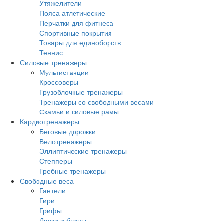
Утяжелители
Пояса атлетические
Перчатки для фитнеса
Спортивные покрытия
Товары для единоборств
Теннис
Силовые тренажеры
Мультистанции
Кроссоверы
Грузоблочные тренажеры
Тренажеры со свободными весами
Скамьи и силовые рамы
Кардиотренажеры
Беговые дорожки
Велотренажеры
Эллиптические тренажеры
Степперы
Гребные тренажеры
Свободные веса
Гантели
Гири
Грифы
Диски и блины