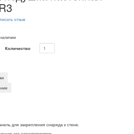
R3
писать отзыв
 наличии
Количество
ки
ение
нель для закрепления снаряда к стене.
ающие его характеристики.