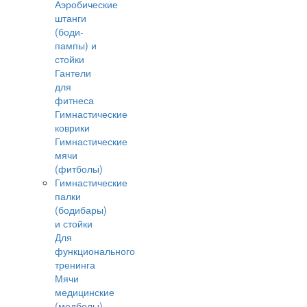
Аэробические
штанги
(боди-
пампы) и
стойки
Гантели
для
фитнеса
Гимнастические
коврики
Гимнастические
мячи
(фитболы)
Гимнастические
палки
(бодибары)
и стойки
Для
функционального
тренинга
Мячи
медицинские
(медболы)