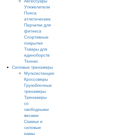
Аксессуары
Утяжелители
Пояса
атлетические
Перчатки для
фитнеса
Спортивные
покрытия
Товары для
единоборств
Теннис
Силовые тренажеры
Мультистанции
Кроссоверы
Грузоблочные
тренажеры
Тренажеры
со
свободными
весами
Скамьи и
силовые
рамы