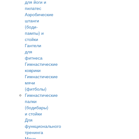
для йоги и
пилатес
Аэробические
штанги
(боди-
пампы) и
стойки
Гантели
для
фитнеса
Гимнастические
коврики
Гимнастические
мячи
(фитболы)
Гимнастические
палки
(бодибары)
и стойки
Для
функционального
тренинга
Мячи