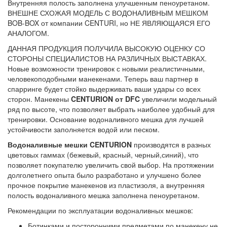
Внутренняя полость заполнена улучшенным пеноуретаном.
ВНЕШНЕ СХОЖАЯ МОДЕЛЬ С ВОДОНАЛИВНЫМ МЕШКОМ
BOB-BOX от компании CENTURI, но НЕ ЯВЛЯЮЩАЯСЯ ЕГО
АНАЛОГОМ.
ДАННАЯ ПРОДУКЦИЯ ПОЛУЧИЛА ВЫСОКУЮ ОЦЕНКУ СО
СТОРОНЫ СПЕЦИАЛИСТОВ НА РАЗЛИЧНЫХ ВЫСТАВКАХ.
Новые возможности тренировок с новыми реалистичными,
человекоподобными манекенами. Теперь ваш партнер в
спарринге будет стойко выдерживать ваши удары со всех
сторон. Манекены
CENTURION от DFC
увеличили модельный
ряд по высоте, что позволяет выбрать наиболее удобный для
тренировки. Основание водоналивного мешка для лучшей
устойчивости заполняется водой или песком.
Водоналивные мешки CENTURION
производятся в разных
цветовых гаммах (бежевый, красный, черный,синий), что
позволяет покупателю увеличить свой выбор. На протяжении
долголетнего опыта было разработано и улучшено более
прочное покрытие манекенов из пластизоля, а внутренняя
полость водоналивного мешка заполнена пеноуретаном.
Рекомендации по эксплуатации водоналивных мешков:
Ботинками и посторонними предметами по манекену не