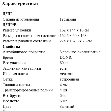
Характеристики
Д*Ш
Страна изготовления
Германия
Д*Ш*В
Размер упаковки
162 х 144 х 10 см
Размеры в сложенном состоянии
152,5 х 69 х 163
Размер в рабочем состоянии
274 х 152,5 х 76 см
Свойства
Антибликовое покрытие
5 слойное окрашивание
Бренд
DONIC
Вес упаковки
60 кг
Защитный кант плиты
есть
Игровая плита
меламин
Сетка
встроенная
Толщина плиты
4 мм
Транспортировочные ролики
4 шт
Вес брутто
64кг
Вес нетто
60кг
Цвет
Зеленый