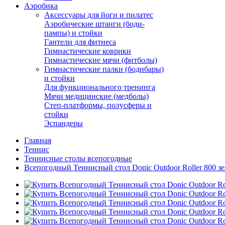
Аэробика
Аксессуары для йоги и пилатес
Аэробические штанги (боди-
пампы) и стойки
Гантели для фитнеса
Гимнастические коврики
Гимнастические мячи (фитболы)
Гимнастические палки (бодибары)
и стойки
Для функционального тренинга
Мячи медицинские (медболы)
Степ-платформы, полусферы и
стойки
Эспандеры
Главная
Теннис
Теннисные столы всепогодные
Всепогодный Теннисный стол Donic Outdoor Roller 800 з