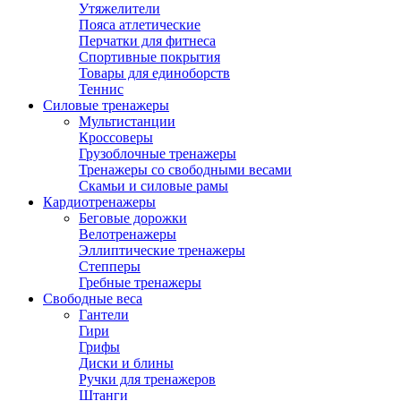
Утяжелители
Пояса атлетические
Перчатки для фитнеса
Спортивные покрытия
Товары для единоборств
Теннис
Силовые тренажеры
Мультистанции
Кроссоверы
Грузоблочные тренажеры
Тренажеры со свободными весами
Скамьи и силовые рамы
Кардиотренажеры
Беговые дорожки
Велотренажеры
Эллиптические тренажеры
Степперы
Гребные тренажеры
Свободные веса
Гантели
Гири
Грифы
Диски и блины
Ручки для тренажеров
Штанги