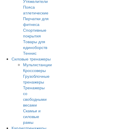
Утяжелители
Пояса
атлетические
Перчатки для
фитнеса
Спортивные
покрытия
Товары для
единоборств
Теннис
Силовые тренажеры
Мультистанции
Кроссоверы
Грузоблочные
тренажеры
Тренажеры
со
свободными
весами
Скамьи и
силовые
рамы
Кардиотренажеры