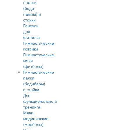
штанги
(боди-
пампы) и
стойки
Гантели
для
фитнеса
Гимнастические
коврики
Гимнастические
мячи
(фитболы)
Гимнастические
палки
(бодибары)
и стойки
Для
функционального
тренинга
Мячи
медицинские
(медболы)
Степ-