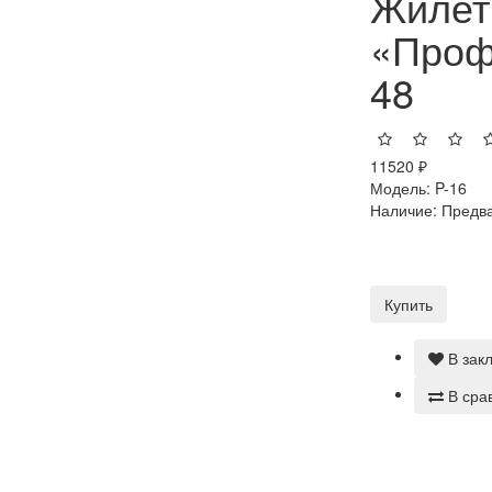
Жилет
«Профи
48
11520 ₽
Модель:
P-16
Наличие:
Предва
Купить
В зак
В сра