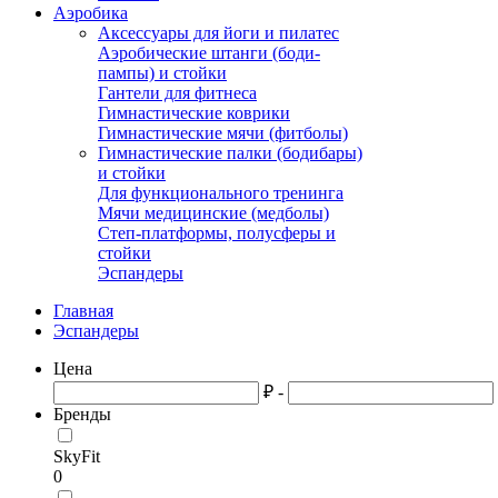
Аэробика
Аксессуары для йоги и пилатес
Аэробические штанги (боди-
пампы) и стойки
Гантели для фитнеса
Гимнастические коврики
Гимнастические мячи (фитболы)
Гимнастические палки (бодибары)
и стойки
Для функционального тренинга
Мячи медицинские (медболы)
Степ-платформы, полусферы и
стойки
Эспандеры
Главная
Эспандеры
Цена
₽ -
Бренды
SkyFit
0