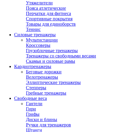
Утяжелители
Пояса атлетические
Перчатки для фитнеса
Спортивные покрытия
Товары для единоборств
Теннис
Силовые тренажеры
Мультистанции
Кроссоверы
Грузоблочные тренажеры
Тренажеры со свободными весами
Скамьи и силовые рамы
Кардиотренажеры
Беговые дорожки
Велотренажеры
Эллиптические тренажеры
Степперы
Гребные тренажеры
Свободные веса
Гантели
Гири
Грифы
Диски и блины
Ручки для тренажеров
Штанги