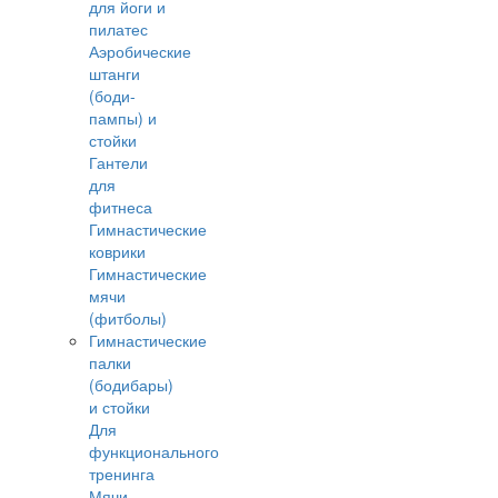
для йоги и
пилатес
Аэробические
штанги
(боди-
пампы) и
стойки
Гантели
для
фитнеса
Гимнастические
коврики
Гимнастические
мячи
(фитболы)
Гимнастические
палки
(бодибары)
и стойки
Для
функционального
тренинга
Мячи