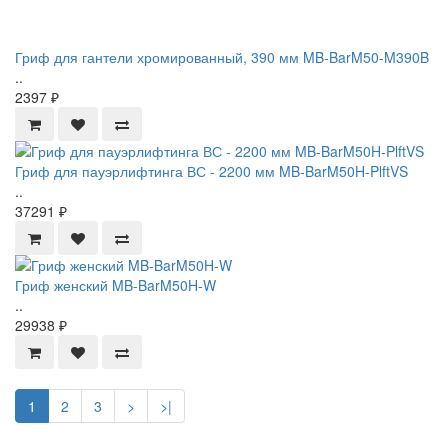
Гриф для гантели хромированный, 390 мм MB-BarM50-M390B
..
2397 ₽
Гриф для пауэрлифтинга ВС - 2200 мм MB-BarM50H-PlftVS
..
37291 ₽
Гриф женский MB-BarM50H-W
..
29938 ₽
1
2
3
>
>|