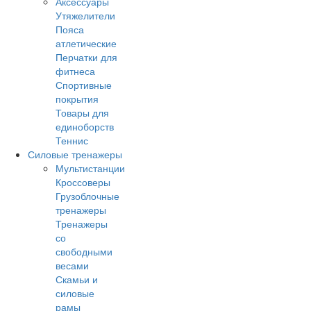
Аксессуары
Утяжелители
Пояса
атлетические
Перчатки для
фитнеса
Спортивные
покрытия
Товары для
единоборств
Теннис
Силовые тренажеры
Мультистанции
Кроссоверы
Грузоблочные
тренажеры
Тренажеры
со
свободными
весами
Скамьи и
силовые
рамы