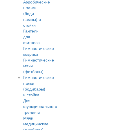
Аэробические
штанги
(боди-
пампы) и
стойки
Гантели
для
фитнеса
Гимнастические
коврики
Гимнастические
мячи
(фитболы)
Гимнастические
палки
(бодибары)
и стойки
Для
функционального
тренинга
Мячи
медицинские
(медболы)