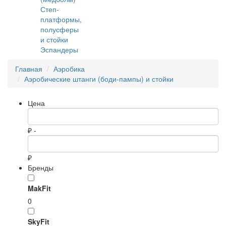
Степ-
платформы,
полусферы
и стойки
Эспандеры
Главная
Аэробика
Аэробические штанги (боди-пампы) и стойки
Цена
₽ -
₽
Бренды
MakFit
0
SkyFit