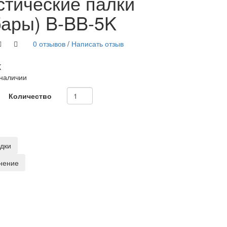
стические палки
бары) B-BB-5K
0 отзывов
/
Написать отзыв
K
 наличии
Количество
адки
нение