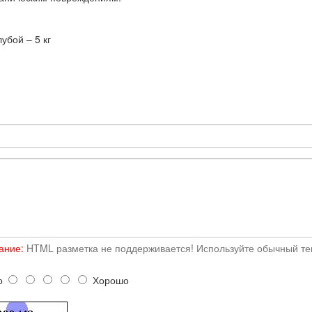
убой – 5 кг
ание:
HTML разметка не поддерживается! Используйте обычный тек
о
Хорошо