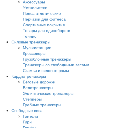
Аксессуары
Утяжелители
Пояса атлетические
Перчатки для фитнеса
Спортивные покрытия
Товары для единоборств
Теннис
Силовые тренажеры
Мультистанции
Кроссоверы
Грузоблочные тренажеры
Тренажеры со свободными весами
Скамьи и силовые рамы
Кардиотренажеры
Беговые дорожки
Велотренажеры
Эллиптические тренажеры
Степперы
Гребные тренажеры
Свободные веса
Гантели
Гири
Грифы