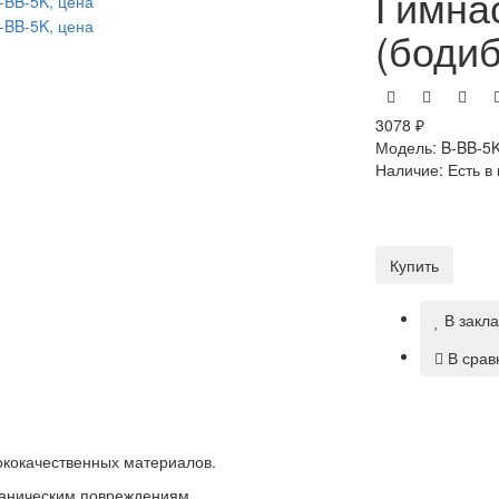
Гимна
(боди
3078 ₽
Модель:
B-BB-5
Наличие:
Есть в
Купить
В закл
В срав
ококачественных материалов.
ханическим повреждениям.