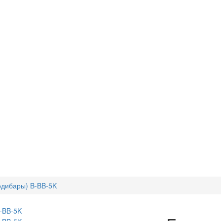
одибары) B-BB-5K