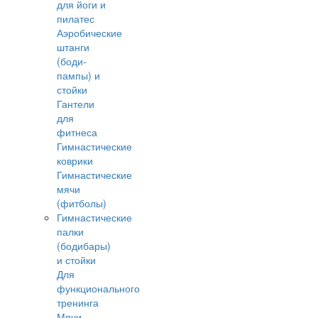
для йоги и
пилатес
Аэробические
штанги
(боди-
пампы) и
стойки
Гантели
для
фитнеса
Гимнастические
коврики
Гимнастические
мячи
(фитболы)
Гимнастические
палки
(бодибары)
и стойки
Для
функционального
тренинга
Мячи