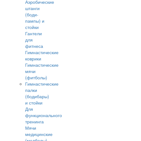
Аэробические
штанги
(боди-
пампы) и
стойки
Гантели
для
фитнеса
Гимнастические
коврики
Гимнастические
мячи
(фитболы)
Гимнастические
палки
(бодибары)
и стойки
Для
функционального
тренинга
Мячи
медицинские
(медболы)