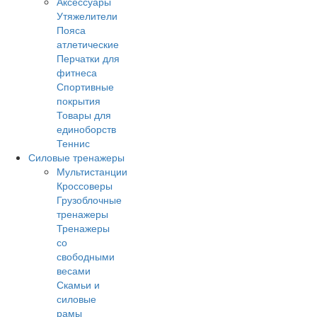
Аксессуары
Утяжелители
Пояса
атлетические
Перчатки для
фитнеса
Спортивные
покрытия
Товары для
единоборств
Теннис
Силовые тренажеры
Мультистанции
Кроссоверы
Грузоблочные
тренажеры
Тренажеры
со
свободными
весами
Скамьи и
силовые
рамы