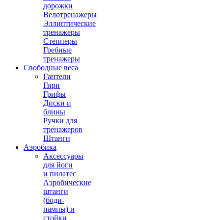
дорожки
Велотренажеры
Эллиптические
тренажеры
Степперы
Гребные
тренажеры
Свободные веса
Гантели
Гири
Грифы
Диски и
блины
Ручки для
тренажеров
Штанги
Аэробика
Аксессуары
для йоги
и пилатес
Аэробические
штанги
(боди-
пампы) и
стойки