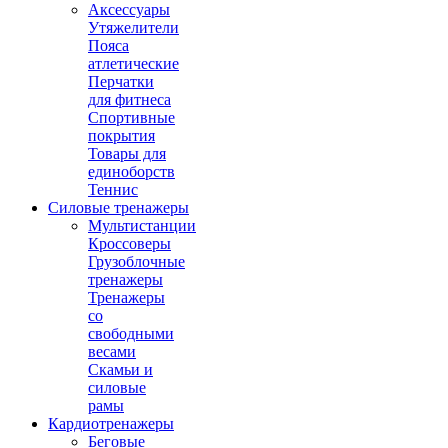
Аксессуары
Утяжелители
Пояса
атлетические
Перчатки
для фитнеса
Спортивные
покрытия
Товары для
единоборств
Теннис
Силовые тренажеры
Мультистанции
Кроссоверы
Грузоблочные
тренажеры
Тренажеры
со
свободными
весами
Скамьи и
силовые
рамы
Кардиотренажеры
Беговые