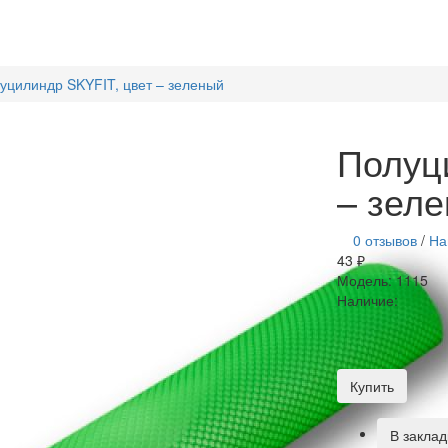
SmartLid
ОТПРАВИТЬ
уцилиндр SKYFIT, цвет – зеленый
SmartLid
Полуц
– зел
0 отзывов
/
На
43 ₽
Модель:
1115
Наличие:
Купить
В заклад