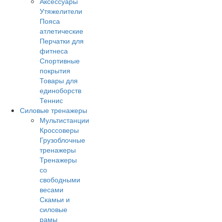
Аксессуары
Утяжелители
Пояса
атлетические
Перчатки для
фитнеса
Спортивные
покрытия
Товары для
единоборств
Теннис
Силовые тренажеры
Мультистанции
Кроссоверы
Грузоблочные
тренажеры
Тренажеры
со
свободными
весами
Скамьи и
силовые
рамы