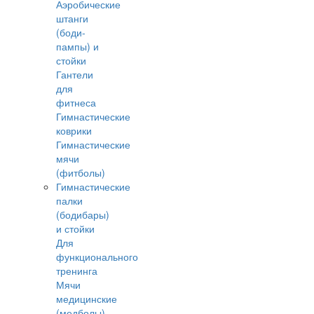
Аэробические
штанги
(боди-
пампы) и
стойки
Гантели
для
фитнеса
Гимнастические
коврики
Гимнастические
мячи
(фитболы)
Гимнастические
палки
(бодибары)
и стойки
Для
функционального
тренинга
Мячи
медицинские
(медболы)