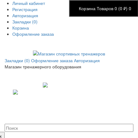
Личный кабинет
Корзина
Товаров 0 (0 ₽)
0
Регистрация
Авторизация
Закладки (0)
Корзина
Оформление заказа
Закладки (0)
Оформление заказа
Авторизация
Магазин тренажерного оборудования
+7 (495) 14-25-707
+7 (926) 22-55-707
+7 (977) 57-75-997
info.sportik@gmail.com
Пн.-Пт.: с 9:00 до 19:00
г. Москва, ул. Касимовская 41
к