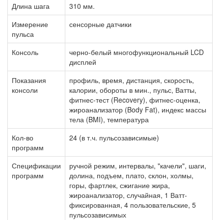
Длина шага
310 мм.
Измерение
сенсорные датчики
пульса
Консоль
черно-белый многофункциональный LCD
дисплей
Показания
профиль, время, дистанция, скорость,
консоли
калории, обороты в мин., пульс, Ватты,
фитнес-тест (Recovery), фитнес-оценка,
жироанализатор (Body Fat), индекс массы
тела (BMI), температура
Кол-во
24 (в т.ч. пульсозависимые)
программ
Спецификации
ручной режим, интервалы, "качели", шаги,
программ
долина, подъем, плато, склон, холмы,
горы, фартлек, сжигание жира,
жироанализатор, случайная, 1 Ватт-
фиксированная, 4 пользовательские, 5
пульсозависимых