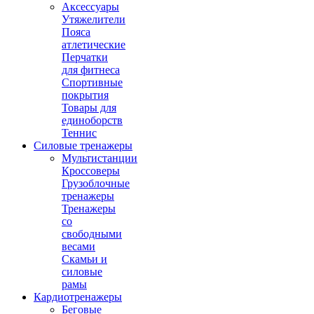
Аксессуары
Утяжелители
Пояса
атлетические
Перчатки
для фитнеса
Спортивные
покрытия
Товары для
единоборств
Теннис
Силовые тренажеры
Мультистанции
Кроссоверы
Грузоблочные
тренажеры
Тренажеры
со
свободными
весами
Скамьи и
силовые
рамы
Кардиотренажеры
Беговые