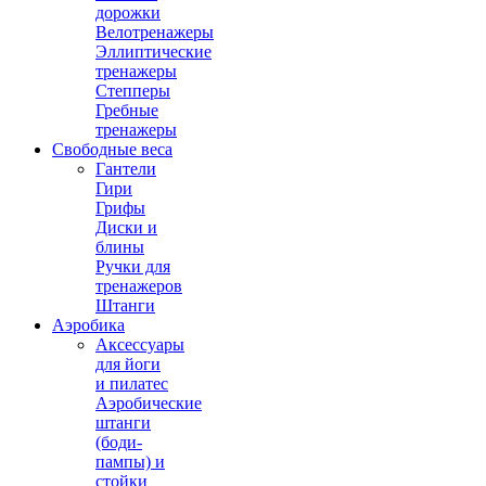
дорожки
Велотренажеры
Эллиптические
тренажеры
Степперы
Гребные
тренажеры
Свободные веса
Гантели
Гири
Грифы
Диски и
блины
Ручки для
тренажеров
Штанги
Аэробика
Аксессуары
для йоги
и пилатес
Аэробические
штанги
(боди-
пампы) и
стойки