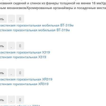
ования сидений и спинок из фанеры толщиной не менее 16 ммУдо
ным механизмомХромированные органайзеры и посадочные места 
ить
стензия горизонтальная мобильная BT-319м
ить
стензия горизонтальная Х319
ить
стензия горизонтальная ХR319
ить