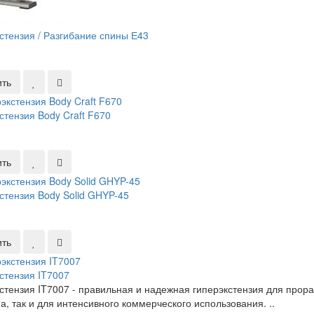
стензия / Разгибание спины Е43
ить
стензия Body Craft F670
ить
стензия Body Solid GHYP-45
ить
стензия IT7007
стензия IT7007 - правильная и надежная гиперэкстензия для про
а, так и для интенсивного коммерческого использования. ..