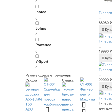
0
Inotec
Гиперэк
..
0
88980 ₽
Johns
Куп
0
Гиперэк
Powertec
..
0
19990 ₽
Куп
V-Sport
0
Гиперэк
..
Рекомендуемые тренажеры
22990 ₽
Скидка
Скидка
Куп
Гиперэк
Гиперэк
для дом