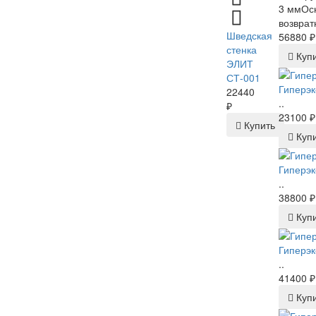
3 ммОсн
возврат
Шведская
56880 ₽
стенка
Куп
ЭЛИТ
СТ-001
Гиперэк
22440
..
₽
23100 ₽
Купить
Куп
Гиперэк
..
38800 ₽
Куп
Гиперэк
..
41400 ₽
Куп