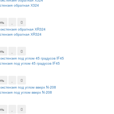
стензия обратная Х324
ить
стензия обратная ХR324
ить
стензия под углом 45 градусов IF45
ить
стензия под углом вверх N-208
ить