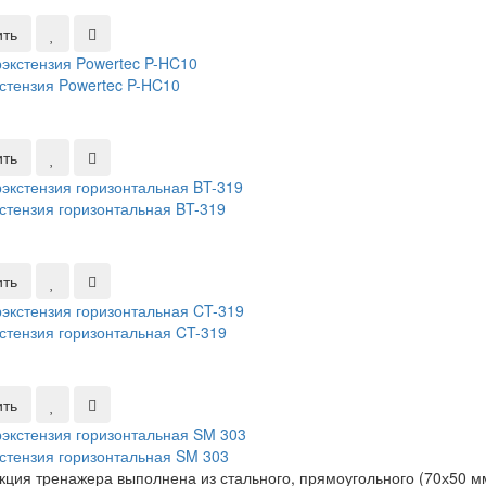
ить
стензия Powertec P-HC10
ить
стензия горизонтальная BT-319
ить
стензия горизонтальная CT-319
ить
стензия горизонтальная SM 303
кция тренажера выполнена из стального, прямоугольного (70х50 м