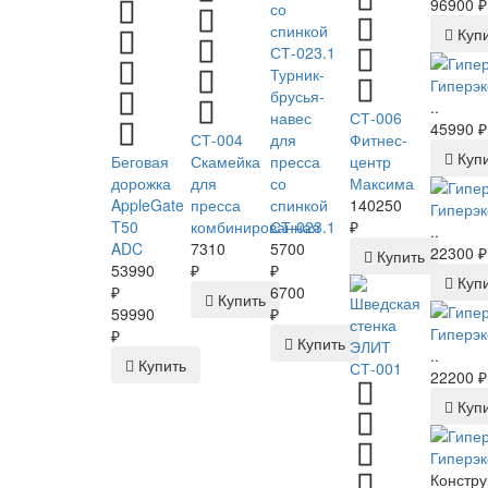
96900 ₽
Куп
Турник-
Гиперэк
брусья-
..
навес
СТ-006
45990 ₽
СТ-004
для
Фитнес-
Куп
Беговая
Скамейка
пресса
центр
дорожка
для
со
Максима
AppleGate
пресса
спинкой
140250
Гиперэк
T50
комбинированная
СТ-023.1
₽
..
ADC
7310
5700
22300 ₽
Купить
53990
₽
₽
Куп
₽
6700
Купить
59990
₽
Гиперэк
₽
Купить
..
Купить
22200 ₽
Куп
Гиперэк
Констру