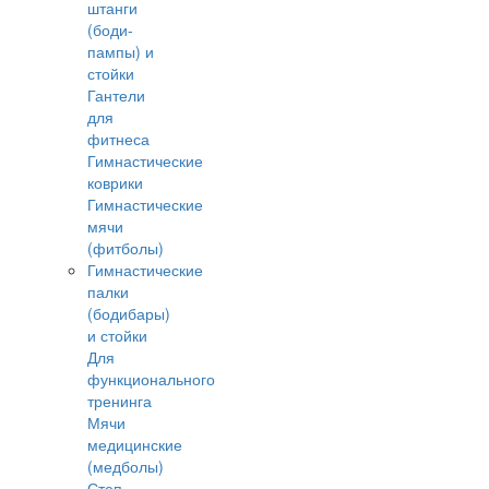
штанги
(боди-
пампы) и
стойки
Гантели
для
фитнеса
Гимнастические
коврики
Гимнастические
мячи
(фитболы)
Гимнастические
палки
(бодибары)
и стойки
Для
функционального
тренинга
Мячи
медицинские
(медболы)
Степ-