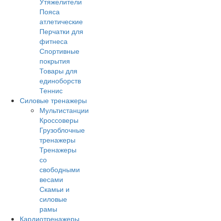
Утяжелители
Пояса
атлетические
Перчатки для
фитнеса
Спортивные
покрытия
Товары для
единоборств
Теннис
Силовые тренажеры
Мультистанции
Кроссоверы
Грузоблочные
тренажеры
Тренажеры
со
свободными
весами
Скамьи и
силовые
рамы
Кардиотренажеры