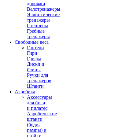
дорожки
Велотренажеры
Эллиптические
тренажеры
Степперы
Гребные
тренажеры
Свободные веса
Гантели
Гири
Грифы
Диски и
блины
Ручки для
тренажеров
Штанги
Аэробика
Аксессуары
для йоги
и пилатес
Аэробические
штанги
(боди-
пампы) и
стойки