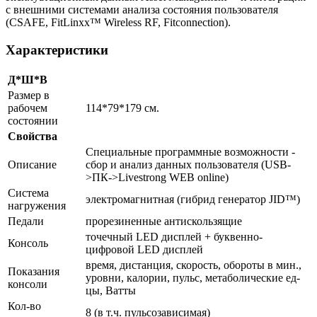
с внешними системами анализа состояния пользователя
(CSAFE, FitLinxx™ Wireless RF, Fitconnection).
Характеристики
Д*Ш*В
Размер в
рабочем
114*79*179 см.
состоянии
Свойства
Специальные программные возможности -
Описание
сбор и анализ данных пользователя (USB-
>ПК->Livestrong WEB online)
Система
электромагнитная (гибрид генератор JID™)
нагружения
Педали
прорезиненные антискользящие
точечный LED дисплей + буквенно-
Консоль
цифровой LED дисплей
время, дистанция, скорость, обороты в мин.,
Показания
уровни, калории, пульс, метаболические ед-
консоли
цы, Ватты
Кол-во
8 (в т.ч. пульсозависимая)