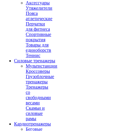
Аксессуары
Утяжелители
Пояса
атлетические
Перчатки
для фитнеса
Спортивные
покрытия
Товары для
единоборств
Теннис
Силовые тренажеры
Мультистанции
Кроссоверы
Грузоблочные
тренажеры
Тренажеры
со
свободными
весами
Скамьи и
силовые
рамы
Кардиотренажеры
Беговые