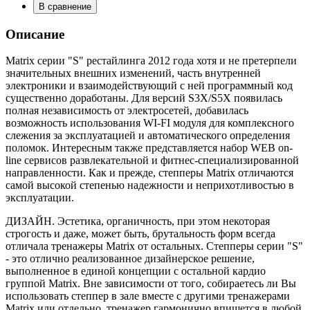
В сравнение
Описание
Matrix серии "S" рестайлинга 2012 года хотя и не претерпели
значительных внешних изменений, часть внутренней
электроники и взаимодействующий с ней программный код
существенно доработаны. Для версий S3X/S5X появилась
полная независимость от электросетей, добавилась
возможность использования WI-FI модуля для комплексного
слежения за эксплуатацией и автоматического определения
поломок. Интересным также представляется набор WEB on-
line сервисов развлекательной и фитнес-специализированной
направленности. Как и прежде, cтепперы Matrix отличаются
самой высокой степенью надежности и неприхотливостью в
эксплуатации.
ДИЗАЙН. Эстетика, органичность, при этом некоторая
строгость и даже, может быть, брутальность форм всегда
отличала тренажеры Matrix от остальных. Степперы серии "S"
- это отлично реализованное дизайнерское решение,
выполненное в единой концепции с остальной кардио
группой Matrix. Вне зависимости от того, собираетесь ли Вы
использовать степпер в зале вместе с другими тренажерами
Matrix или отдельно, тренажер гармонично впишется в любой