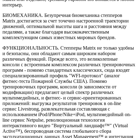
интерьер.
БИОМЕХАНИКА. Безупречная биомеханика степперов
Matrix достигается за счет точечно настроенной траектории
движений, оптимальной высоты шага и расстояния между
педалями, а также благодаря высококачественным
комплектующим самых известных мировых брендов.
ФУНКЦИОНАЛЬНОСТЬ. Степперы Matrix не только удобны
и безопасны, они обладают самым широким набором
различных функций. Прежде всего, это великолепные
консоли с встроенным комплексом различных тренировочных
программ - помимо стандартных классических, сюда входят
специализированный профиль "WFI-протокол" (аналог
фитнес-теста Пожарной Службы США). Помимо
тренировочных программ, консоли (в зависимости от
модификации) предлагают целый спектр различных
мультимедийных, и фитнес- и сервис-ориентированных
приложений: выгрузка результатов тренировок в on-line
сервис Livestrong, развлекательная составляющая с
использованием iPod/iPhone/Nike+iPod, мультимедийный on-
line сервис Netpulse, революционная технология
интерактивного видео "Виртуальный ландшафт™" (Virtual
Active™), беспроводная система глобального сбора
эксплуатационных данных Asset Management™ и интеграция