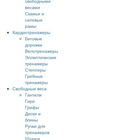
свободными
весами
Скамьи и
силовые
рамы
Кардиотренажеры
Беговые
дорожки
Велотренажеры
Эллиптические
тренажеры
Степперы
Гребные
тренажеры
Свободные веса
Гантели
Гири
Грифы
Диски и
блины
Ручки для
тренажеров
Штанги