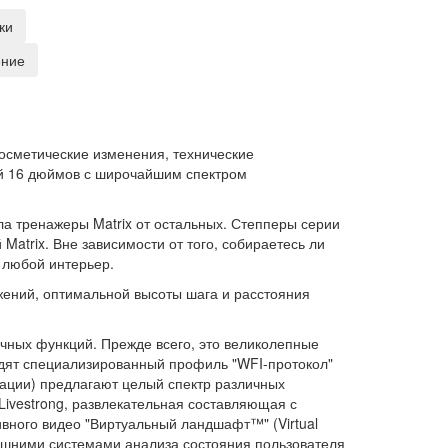
ки
ение
косметические изменения, технические
ей 16 дюймов с широчайшим спектром
ла тренажеры Matrix от остальных. Степперы серии
Matrix. Вне зависимости от того, собираетесь ли
 любой интерьер.
жений, оптимальной высоты шага и расстояния
ных функций. Прежде всего, это великолепные
одят специализированный профиль "WFI-протокол"
ации) предлагают целый спектр различных
Livestrong, развлекательная составляющая с
ивного видео "Виртуальный ландшафт™" (Virtual
ешними системами анализа состояния пользователя