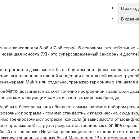
В заклад
В сравн
енные консоли для 5-ой и 7-ой серий. В основном, это небольшие 
т новейшая консоль 7Xi - это суперсовременный сенсорный диспл
ая строгость и даже, может быть, брутальность форм всегда отлича
ние, выполненное в единой концепции с остальной кардио группой 
тренажерами Matrix или отдельно, тренажер гармонично впишется в
Matrix достигается за счет точечно настроенной траектории дви
венным комплектующим самых известных мировых брендов.
обны и безопасны, они обладают самым широким набором различ
ировочных программ - помимо стандартных классических, сюда вх
имо тренировочных программ, консоли (в зависимости от модифик
ых приложений: выгрузка результатов тренировок в on-line сервис 
йный on-line сервис Netpulse, революционная технология интеракт
а эксплуатационных данных Asset Management™ и интеграция с вн