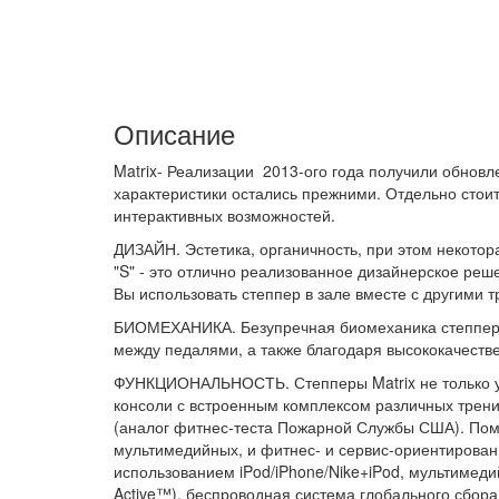
Описание
Matrix- Реализации 2013-ого года получили обновл
характеристики остались прежними. Отдельно стои
интерактивных возможностей.
ДИЗАЙН. Эстетика, органичность, при этом некотор
"S" - это отлично реализованное дизайнерское реше
Вы использовать степпер в зале вместе с другими 
БИОМЕХАНИКА. Безупречная биомеханика степперов 
между педалями, а также благодаря высококачест
ФУНКЦИОНАЛЬНОСТЬ. Степперы Matrix не только уд
консоли с встроенным комплексом различных трен
(аналог фитнес-теста Пожарной Службы США). Пом
мультимедийных, и фитнес- и сервис-ориентированн
использованием iPod/iPhone/Nike+iPod, мультимеди
Active™), беспроводная система глобального сбор