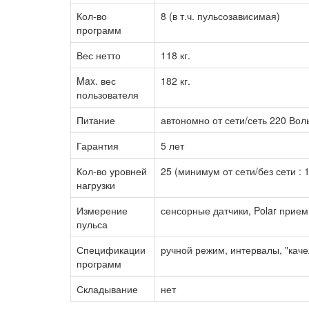
Кол-во
8 (в т.ч. пульсозависимая)
программ
Вес нетто
118 кг.
Max. вес
182 кг.
пользователя
Питание
автономно от сети/сеть 220 Во
Гарантия
5 лет
Кол-во уровней
25 (минимум от сети/без сети : 1
нагрузки
Измерение
сенсорные датчики, Polar прием
пульса
Спецификации
ручной режим, интервалы, "каче
программ
Складывание
нет