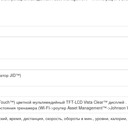
ратор JID™)
е
tTouch™) цветной мультимедийный TFT-LCD Vista Clear™ дисплей 
 состояния тренажера (WI-FI->роутер Asset Management™->Johnson 
ий, время, дистанция, скорость, обороты в мин., уровни, калории, 