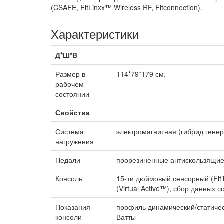
(CSAFE, FitLinxx™ Wireless RF, Fitconnection).
Характеристики
Д*Ш*В
Размер в
114*79*179 см.
рабочем
состоянии
Свойства
Система
электромагнитная (гибрид гене
нагружения
Педали
прорезиненные антискользящи
Консоль
15-ти дюймовый сенсорный (Fi
(Virtual Active™), сбор данных
Показания
профиль динамический/статическ
консоли
Ватты