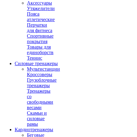
Аксессуары
Утяжелители
Пояса
атлетические
Перчатки
для фитнеса
Спортивные
покрытия
Товары для
единоборств
Теннис
Силовые тренажеры
Мультистанции
Кроссоверы
Грузоблочные
тренажеры
Тренажеры
со
свободными
весами
Скамьи и
силовые
рамы
Кардиотренажеры
Беговые