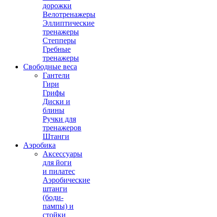
дорожки
Велотренажеры
Эллиптические
тренажеры
Степперы
Гребные
тренажеры
Свободные веса
Гантели
Гири
Грифы
Диски и
блины
Ручки для
тренажеров
Штанги
Аэробика
Аксессуары
для йоги
и пилатес
Аэробические
штанги
(боди-
пампы) и
стойки