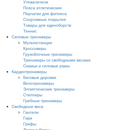
Утяжелители
Пояса атлетические
Перчатки для фитнеса
Спортивные покрытия
Товары для единоборств
Теннис
Силовые тренажеры
Мультистанции
Кроссоверы
Грузоблочные тренажеры
Тренажеры со свободными весами
Скамьи и силовые рамы
Кардиотренажеры
Беговые дорожки
Велотренажеры
Эллиптические тренажеры
Степперы
Гребные тренажеры
Свободные веса
Гантели
Гири
Грифы
Диски и блины