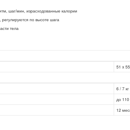
ритм, шаг/мин, израсходованные калории
 регулируются по высоте шага
асти тела
51 x 55
6 / 7 кг
до 110 
12 мес