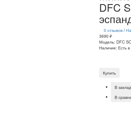
DFC S
эспан
0 отзывов
/
На
3690 ₽
Модель:
DFC SC
Наличие:
Есть в
Купить
В закла
В сравн