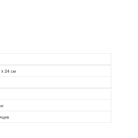
 x 24 см
кг
яцев