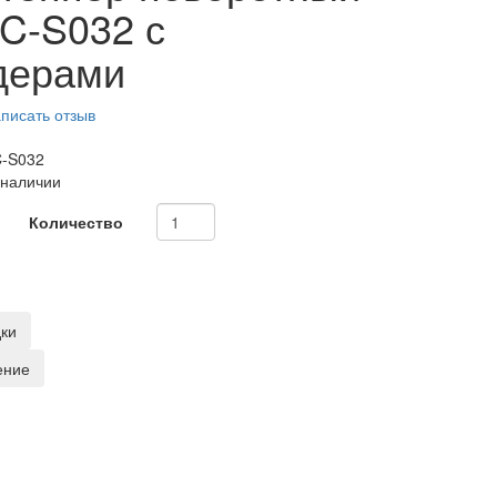
C-S032 с
дерами
писать отзыв
-S032
 наличии
Количество
дки
ение