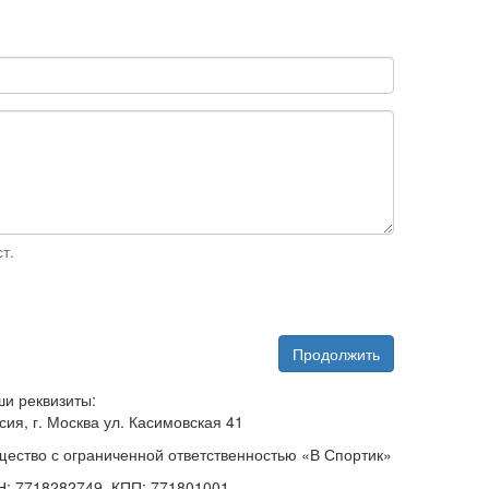
т.
Продолжить
и реквизиты:
сия, г. Москва ул. Касимовская 41
ество с ограниченной ответственностью «В Спортик»
: 7718282749, КПП: 771801001