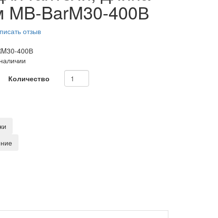
м MB-BarM30-400В
писать отзыв
M30-400В
 наличии
Количество
ки
ение