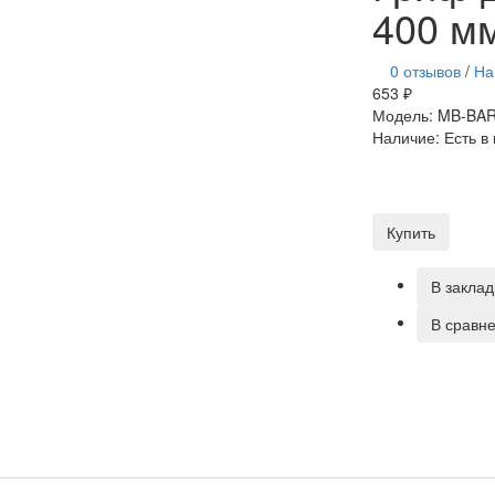
400 м
0 отзывов
/
На
653 ₽
Модель:
MB-BAR
Наличие:
Есть в
Купить
В заклад
В сравн