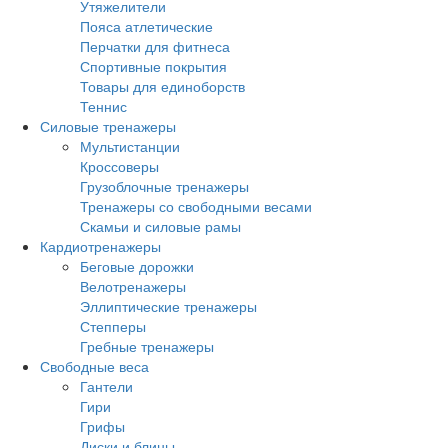
Утяжелители
Пояса атлетические
Перчатки для фитнеса
Спортивные покрытия
Товары для единоборств
Теннис
Силовые тренажеры
Мультистанции
Кроссоверы
Грузоблочные тренажеры
Тренажеры со свободными весами
Скамьи и силовые рамы
Кардиотренажеры
Беговые дорожки
Велотренажеры
Эллиптические тренажеры
Степперы
Гребные тренажеры
Свободные веса
Гантели
Гири
Грифы
Диски и блины