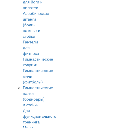
для йоги и
пилатес
Аэробические
штанги
(боди-
пампы) и
стойки
Гантели
для
фитнеса
Гимнастические
коврики
Гимнастические
мячи
(фитболы)
Гимнастические
палки
(бодибары)
и стойки
Для
функционального
тренинга
Мячи