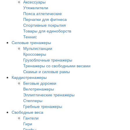
Аксессуары
Утяжелители
Пояса атлетические
Перчатки для фитнеса
Спортивные покрытия
Товары для единоборств
Теннис
Силовые тренажеры
Мультистанции
Кроссоверы
Грузоблочные тренажеры
Тренажеры со свободными весами
Скамьи и силовые рамы
Кардиотренажеры
Беговые дорожки
Велотренажеры
Эллиптические тренажеры
Степперы
Гребные тренажеры
Свободные веса
Гантели
Гири
Грифы