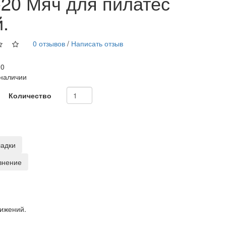
-20 Мяч для пилатес
й.
0 отзывов
/
Написать отзыв
20
 наличии
Количество
ладки
внение
вижений.