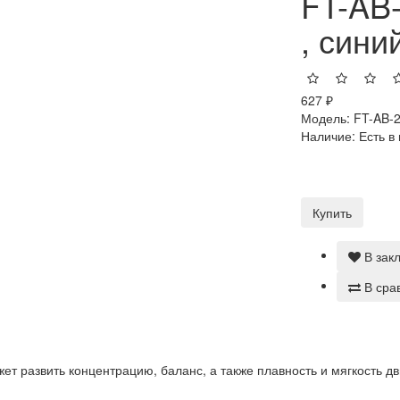
FT-AB
, сини
627 ₽
Модель:
FT-AB-
Наличие:
Есть в
Купить
В зак
В сра
ет развить концентрацию, баланс, а также плавность и мягкость д