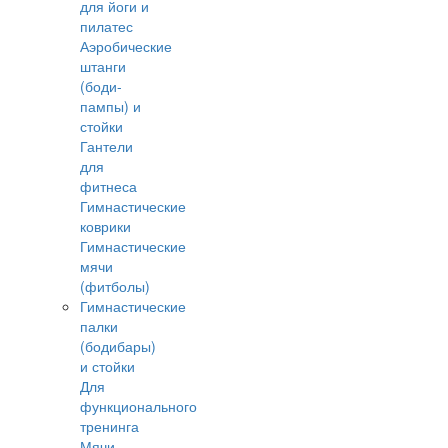
для йоги и
пилатес
Аэробические
штанги
(боди-
пампы) и
стойки
Гантели
для
фитнеса
Гимнастические
коврики
Гимнастические
мячи
(фитболы)
Гимнастические
палки
(бодибары)
и стойки
Для
функционального
тренинга
Мячи