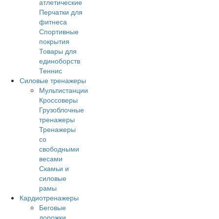
атлетические
Перчатки для
фитнеса
Спортивные
покрытия
Товары для
единоборств
Теннис
Силовые тренажеры
Мультистанции
Кроссоверы
Грузоблочные
тренажеры
Тренажеры
со
свободными
весами
Скамьи и
силовые
рамы
Кардиотренажеры
Беговые
дорожки