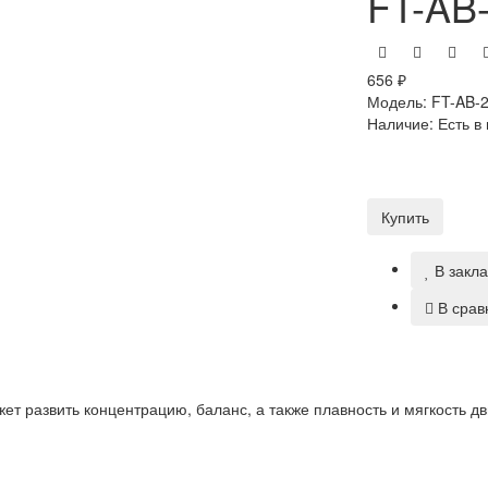
FT-AB
656 ₽
Модель:
FT-AB-
Наличие:
Есть в
Купить
В закл
В срав
ет развить концентрацию, баланс, а также плавность и мягкость д