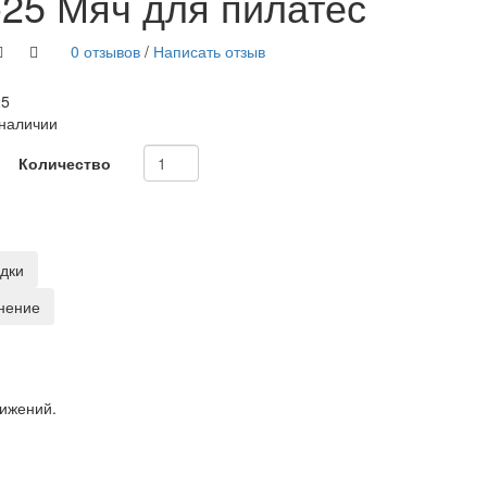
-25 Мяч для пилатес
0 отзывов
/
Написать отзыв
25
 наличии
Количество
адки
нение
вижений.