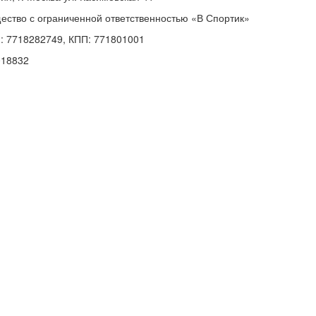
ество с ограниченной ответственностью «В Спортик»
: 7718282749, КПП: 771801001
018832