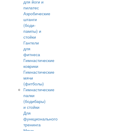
для йоги и
пилатес
Аэробические
штанги
(боди-
пампы) и
стойки
Гантели
для
фитнеса
Гимнастические
коврики
Гимнастические
мячи
(фитболы)
Гимнастические
палки
(бодибары)
и стойки
Для
функционального
тренинга
Мячи