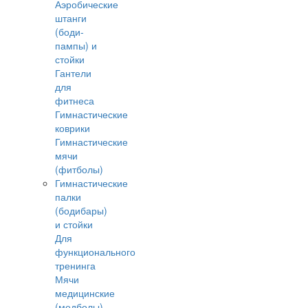
Аэробические
штанги
(боди-
пампы) и
стойки
Гантели
для
фитнеса
Гимнастические
коврики
Гимнастические
мячи
(фитболы)
Гимнастические
палки
(бодибары)
и стойки
Для
функционального
тренинга
Мячи
медицинские
(медболы)