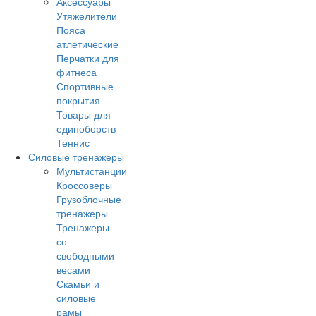
Аксессуары
Утяжелители
Пояса
атлетические
Перчатки для
фитнеса
Спортивные
покрытия
Товары для
единоборств
Теннис
Силовые тренажеры
Мультистанции
Кроссоверы
Грузоблочные
тренажеры
Тренажеры
со
свободными
весами
Скамьи и
силовые
рамы