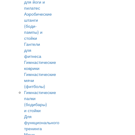
для йоги и
пилатес
Аэробические
штанги
(боди-
пампы) и
стойки
Гантели
для
фитнеса
Гимнастические
коврики
Гимнастические
мячи
(фитболы)
Гимнастические
палки
(бодибары)
и стойки
Для
функционального
тренинга
Мячи