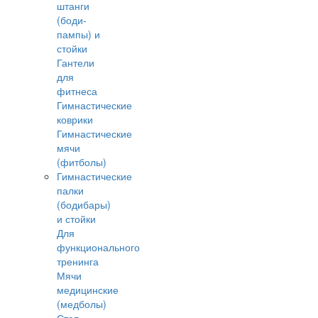
штанги
(боди-
пампы) и
стойки
Гантели
для
фитнеса
Гимнастические
коврики
Гимнастические
мячи
(фитболы)
Гимнастические
палки
(бодибары)
и стойки
Для
функционального
тренинга
Мячи
медицинские
(медболы)
Степ-