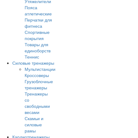
Утяжелители
Пояса
атлетические
Перчатки для
фитнеса
Спортивные
покрытия
Товары для
единоборств
Теннис
Силовые тренажеры
Мультистанции
Кроссоверы
Грузоблочные
тренажеры
Тренажеры
со
свободными
весами
Скамьи и
силовые
рамы
Кардиотренажеры