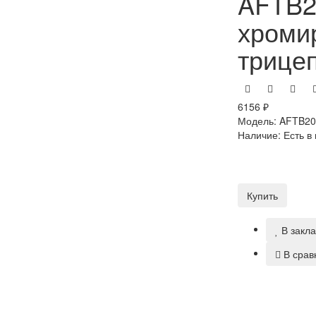
AFTB2
хроми
трицеп
6156 ₽
Модель:
AFTB20
Наличие:
Есть в
Купить
В закл
В срав