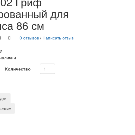
02 Гриф
рованный для
са 86 см
0 отзывов
/
Написать отзыв
2
 наличии
Количество
адки
нение