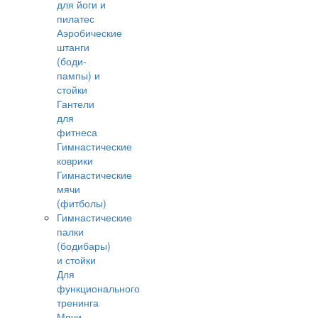
для йоги и
пилатес
Аэробические
штанги
(боди-
пампы) и
стойки
Гантели
для
фитнеса
Гимнастические
коврики
Гимнастические
мячи
(фитболы)
Гимнастические
палки
(бодибары)
и стойки
Для
функционального
тренинга
Мячи