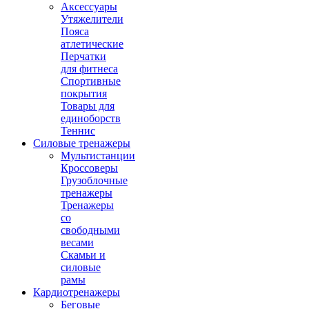
Аксессуары
Утяжелители
Пояса
атлетические
Перчатки
для фитнеса
Спортивные
покрытия
Товары для
единоборств
Теннис
Силовые тренажеры
Мультистанции
Кроссоверы
Грузоблочные
тренажеры
Тренажеры
со
свободными
весами
Скамьи и
силовые
рамы
Кардиотренажеры
Беговые