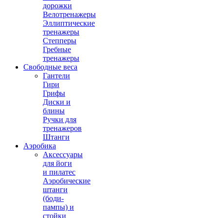
дорожки
Велотренажеры
Эллиптические
тренажеры
Степперы
Гребные
тренажеры
Свободные веса
Гантели
Гири
Грифы
Диски и
блины
Ручки для
тренажеров
Штанги
Аэробика
Аксессуары
для йоги
и пилатес
Аэробические
штанги
(боди-
пампы) и
стойки