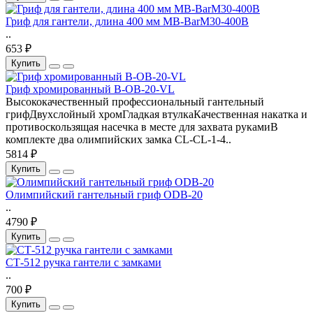
Гриф для гантели, длина 400 мм MB-BarM30-400В
..
653 ₽
Купить
Гриф хромированный B-OB-20-VL
Высококачественный профессиональный гантельный
грифДвухслойный хромГладкая втулкаКачественная накатка и
противоскользящая насечка в месте для захвата рукамиВ
комплекте два олимпийских замка CL-CL-1-4..
5814 ₽
Купить
Олимпийский гантельный гриф ODB-20
..
4790 ₽
Купить
СТ-512 ручка гантели с замками
..
700 ₽
Купить