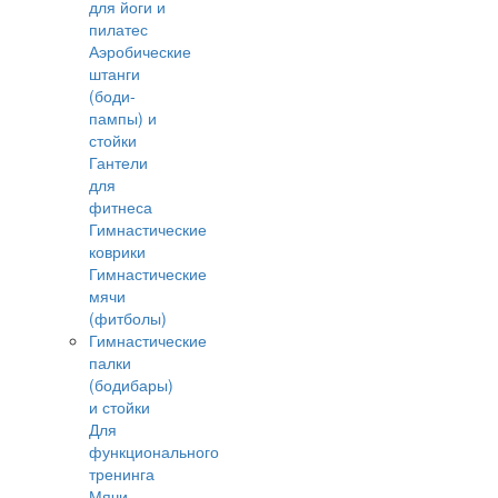
для йоги и
пилатес
Аэробические
штанги
(боди-
пампы) и
стойки
Гантели
для
фитнеса
Гимнастические
коврики
Гимнастические
мячи
(фитболы)
Гимнастические
палки
(бодибары)
и стойки
Для
функционального
тренинга
Мячи